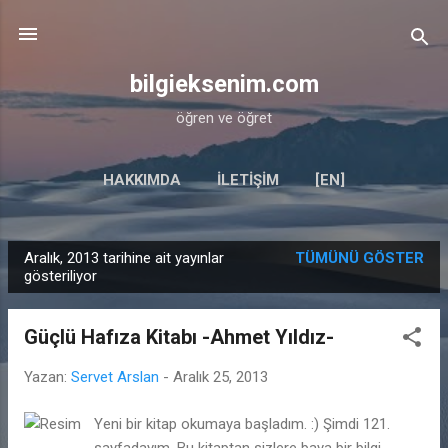
Ana içeriğe atla
bilgieksenim.com
öğren ve öğret
HAKKIMDA
İLETIŞIM
[EN]
Aralık, 2013 tarihine ait yayınlar
TÜMÜNÜ GÖSTER
K
gösteriliyor
a
y
Güçlü Hafıza Kitabı -Ahmet Yıldız-
ı
t
Yazan:
Servet Arslan
-
Aralık 25, 2013
l
Yeni bir kitap okumaya başladım. :) Şimdi 121.
a
sayfadayım. Bu kitaptan sizlere baya bir bilgi