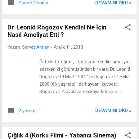
DEVAMINI OKU »
Yorum Gönder
kullaniriz. Sadece ruya aninda beyin
tamamiyla calismaya baslar. Dünya'nın en iyi
üniversiteleri arasına Türkiye'den; ODTU,
Dr. Leonid Rogozov Kendini Ne İçin
Boğaziçi, Koç, Hacettepe, Bilkent, Ankara ve
Nasıl Ameliyat Etti ?
İTÜ girmiştir. Zeki insanlar: Az uyur, hızlı
düşünür, kolay öğrenir, çabuk alışır, zor
Yazan:
Servet Arslan
-
Aralık 11, 2013
vazgeçer. Dünya'nın En uzun köprüsü Çin'in
Shandog bölgesindedir 36.48 Km
Üstteki fotoğraf , Rogozov kendini ameliyat
uzunluğunda olan köprü 8 şeride sahiptir.
ederken ki görüntüsünden bir kare. Dr. Leonid
"Sana bir şey sorabilir miyim ?" sorusu,
Rogozov 14 Mart 1934 ' te doğdu ve 21 Eylül
beyinde direkt olarak panik duygusuna neden
2000 (66 yaşında) ' de hayatını kaybetti.
olmaktadır. Microsoft Excel programının diğer
Rogozov , Novolazarevskaya İstasyonu 'nda
Microsoft Office programlarından aslında
görev alan tek doktordu. Buradaki görevi
çok farklı olmadığını , özellikle veriler üzerinde
sırasında hissettiği rahatsızlıktan sonra
Kes , Kopyala ve Yapıştır komutlarının
DEVAMINI OKU »
2 yorum
Rogozov ' a apandist tanısı koyulmuş.
kullanımının ve me...
Wikipedia ' dan alıntı : Midesinin üst tarafında
şiddetli bir ağrı hissetmesi, midesinin
Çığlık 4 (Korku Filmi - Yabancı Sinema)
bulanması ve vücut sıcaklığının 37.5