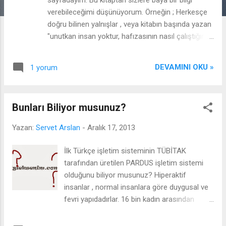
r
verebileceğimi düşünüyorum. Örneğin ; Herkesçe
doğru bilinen yalnışlar , veya kitabın başında yazan
"unutkan insan yoktur, hafızasının nasıl çalıştığını
bilmeyen insan vardır" cümlesinden de bir şeyler
çıkabilir. Kitabın içinde Prof. Dr. ' ların söylediği bazı
DEVAMINI OKU »
1 yorum
sözler var onlara da buradan ulaşabilirsiniz. ("Ama
sözler henüz koyulmadı") Kitabın Adı : Güçlü
Hafıza Kitabın Yazarı : Ahmet YILDIZ. Kitabın
Bunları Biliyor musunuz?
Toplam Sayfası : 494 Şimdilik söyleyeceklerim bu
kadar kitabın devamını okudukça sizlere değişik
Yazan:
Servet Arslan
-
Aralık 17, 2013
bilgiler aktaracağım. Yazdığım bilgiler bu sayfada
olacaktır. Bu kitabı önenirmiyim diye sorular
İlk Türkçe işletim sisteminin TÜBİTAK
sorulmadan önce de ben cevaplıyım "evet"
tarafından üretilen PARDUS işletim sistemi
öneririm. Çünkü hem bilgi verici bir kitap hem de
olduğunu biliyor musunuz? Hiperaktif
size unutmayı unutmayı öğretiyor + hafızanızı
insanlar , normal insanlara göre duygusal ve
nasıl kullanacığınızı öğretiyor. Kısaca anlaşılır bir
fevri yapıdadırlar. 16 bin kadın arasından
şekilde söylüyüm bu kitabı herkese tavsiye
yapılan istatistiğe göre kıvırcık saçlı kadınlar
edebilirim. Artık ...
daha zekidir. Normalde beynimizin 13'te 4'unu