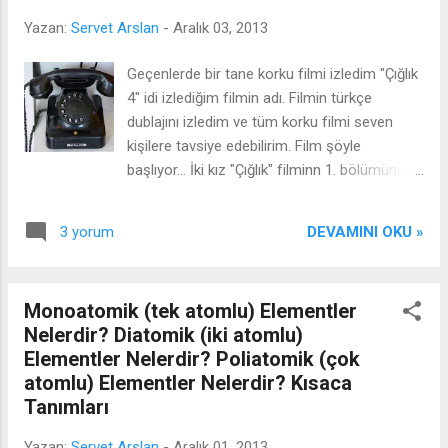
derecenin üstüne çıkması üzerine bütün bu
Yazan:
Servet Arslan
-
Aralık 03, 2013
belirtilerin apandisitten kaynaklandığını
anlayan Rogozov, araştırma ekibinde
Geçenlerde bir tane korku filmi izledim "Çığlık
kendinden başka doktor olmaması sebebiyle
4" idi izlediğim filmin adı. Filmin türkçe
kendi kendini ameliyat etme kararı aldı.
dublajını izledim ve tüm korku filmi seven
Tamamen olumsuz şartlar içerisinde ve
kişilere tavsiye edebilirim. Film şöyle
sadece ayna , el yardımı ile kendini ameliyat
başlıyor... İki kız "Çığlık" filminn 1. bölümünü
etti. Öncelikle ağrıyan yerine lokal antestezi
izliyorlar. Ama bu iki kız filmin 2. bölümü
yapan Rogozov , ardından yanındaki aletlerle
aslında. 4. bölüme kadar böyle gidiyor ve
kendini kesip ayna ve el yardımıyla 2 saat
DEVAMINI OKU »
3 yorum
sonrada biz 4. bölümünü izliyoruz ama
süren iyi bir operasyonu bitirdikten sonra da
filmdeki her şey 1. bölümden beri aynı , bir
kendini tekrar ...
tane yabancı var ve bu yabancı neredeyse
Monoatomik (tek atomlu) Elementler
her telefonla aradığı kişiyi öldürüyor. Bu filmi
Nelerdir? Diatomik (iki atomlu)
izledikten sonra artık evdeki telefonun
Elementler Nelerdir? Poliatomik (çok
çalmasını bile istemeyeceksiniz diyebilirim.
atomlu) Elementler Nelerdir? Kısaca
İşte 4. bölümde iki kız bu filmin 3. bölümünü
Tanımları
izlerken aynı olay bu kişilerin başınada geliyor.
Bir kız film bittikten sonra üstten bir ses
Yazan:
Servet Arslan
-
Aralık 01, 2013