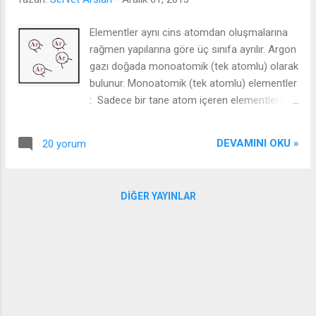
duyduğunu söylüyor ama yalan tabiki sadece
diğer kızı korkutmak için , daha sonra üst
Elementler aynı cins atomdan oluşmalarına
kata çıkıyor ve pencerenin açık olduğunu
rağmen yapılarına göre üç sınıfa ayrılır. Argon
görüyor. Birden telefon çalıyor ve alt kattaki
gazı doğada monoatomik (tek atomlu) olarak
kız telefonu açınca bir adam sesi duyuyor -
bulunur. Monoatomik (tek atomlu) elementler
yani "çığlık" işte bu ...
: Sadece bir tane atom içeren elementlerdir.
Örneğin; altın , bakır , argon gibi elementler
doğada monoatomik olarak bulunur. Üstteki
DEVAMINI OKU »
20 yorum
şekilde benzetmeye çalıştım. Azot gazı N-N
(N2) molekülleri doğada diatomik (iki atomlu)
halde bulunur. Diatomik (iki atomlu)
DIĞER YAYINLAR
elementler : İki atomdan meydana gelen
moleküllerden oluşan elementlerdir. Örneğin;
azot , oksijen , hidrojen , brom ve klor gibi
elementler doğada diatomik moleküller
halinde bulunur. Molekül , iki veya daha fazla
atomun kimyasal bağlarla bağlandığı
yapılardır. Üstteki şekilde benzetmeye