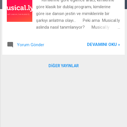
r
göre klasik bir dublaj programı, kimilerine
göre ise dansın jestin ve mimiklerinle bir
şarkıyı anlatma olayı... Peki ama Musical.ly
aslında nasıl tanımlanıyor? Musical.ly
platformunun resmi web sitesine
baktığımızda kendilerini şu şekilde
DEVAMINI OKU »
Yorum Gönder
tanımladıklarını görüyoruz; Musical.ly, kısa
videolar oluşturmak, paylaşmak ve
keşfetmek için kullanılan bir eğlence sosyal
DIĞER YAYINLAR
ağı. Her gün milyonlarca insan şarkı, dans,
spor, güzellik ve üslup, komedi ve dudak
senkronizasyonu yoluyla kendilerini ifade
etmek için musical.ly'yi bir çıkış noktası
olarak kullanıyor. Kullanıcılarımıza, tutkuyla
yaşamalarını ve videoları yükleyip başkalarıyla
paylaşarak bu uygulamayı yaratıcı ifadeler
için kullanmalarını öneriyoruz. Bu
açıklamadan sonra benim anladığım şu