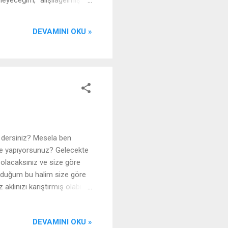
eyeceğim, "alışılagelmiş
n odağını değiştirdiğinden
DEVAMINI OKU »
e dersiniz? Mesela ben
ne yapıyorsunuz? Gelecekte
 olacaksınız ve size göre
olduğum bu halim size göre
lınızı karıştırmış olabilir.
üşüncelerimi size elimden
re: Bu satırları nasıl ifade
DEVAMINI OKU »
 düşünüyor olduğum an. -