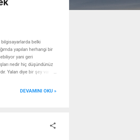
ek
bilgisayarlarda belki
ığımda yapılan herhangi bir
biliyor yani geri
tuşları nedir hiç düşündünüz
ır. Yalan diye bir şey var
anlış yoldan bir şekilde
emizi sağlar... Ya da daha
DEVAMINI OKU »
ir adı altında ç...