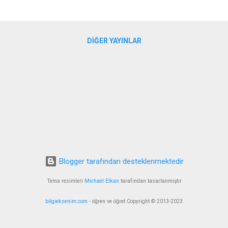
e göre: Benim bu satırları yazıyor olduğum zaman. Şimdiki Zaman: - B
uğum an. - Size göre: Bu satırı okuyor olduğunuz an. Gelecek Zaman:
n ...
DIĞER YAYINLAR
Blogger tarafından desteklenmektedir
Tema resimleri
Michael Elkan
tarafından tasarlanmıştır
bilgieksenim.com
- öğren ve öğret Copyright © 2013-2023