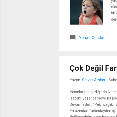
yak
old
bir
den
kah
ara
Yorum Gönder
mas
onl
gem
Çok Değil Fa
Yazan:
Servet Arslan
-
Şuba
İnsanlar hapşırdığında Neden
'sağlıklı yaşa' demeye başla
Devam ettim, "Peki 'sağlıklı
En azından farkındaydım işte