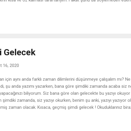
erin kısa ve öz kalması taraftarıyım. Fakat şunu da söylemeden edem
erektiğinde onları değiştirmek çok güzel bir şey." (Karikatürler yazını
i Gelecek
t 16, 2020
 an için aynı anda farklı zaman dilimlerini düşünmeye çalışalım mı? N
di, şu anda yazımı yazarken, bana göre şimdiki zamanda acaba siz 
yapacağınızı biliyorum. Siz bana göre olan gelecekte bu yazıyı okuyor
n şimdiki zamanda, siz yazıyı okurken, benim şu anki, yazıyı yazıyor 
miş zaman olacak. Kısaca, geçmiş şimdi gelecek ! Okuduklarınız biraz ak
 de yazarken, bir kalemde yazdım diyemem zaten. Bu yüzden gelin d
diğince açık ve anlaşılır bir şekilde anlatayım. Geçmiş Zaman: - Bana gö
ceğimi bilmiyor olduğum zaman. Henüz bu satırları nasıl yazacağımı