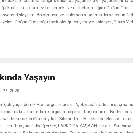
ınımdakilere anlatma isteğim, onları da yaşantıma ve yaşadıklarıma 
uğu kadar su götürmez bir gerçek. Ne demek istediğimi Doğan Cücelo
 olaydan dinleyelim. Anlatmanın ve dinlemenin önemini biraz olsun far
eyelim. Doğan Cüceloğlu tanık olduğu olayı şöyle anlatıyor; "Eşim Yıl
valtı yapmaya gittik. Arkam boğaza dönük bir şekilde oturuyorum. Sa
ya gelmiş... O sırada yeni bir çift geldi, çocukları da var dört, beş yaşl
adan bir ses, 'aa küçük Hakan geldi' dedi. Çocuğun annesi beni fark e
ar da sağımdaki masaya geçtiler ve oradakilerle selamlaştıkları tam 
i geçiyormuş. Hakan babasına dönüp, 'büyük gemi geçiyor' diye bağırd
rkında Yaşayın
t 26, 2020
 'çok yaşa' denir? Hiç sorgulamadım... 'çok yaşa' ifadesini saçma bulm
dığında ilk kez fark ettim, sorgulamadığımı... Düşündüm... "Neden 'çok 
 yaşa' dememiz doğru muydu?" Bilemedim... Her ikisi de elimizde olan şe
... Her "hapşuuu" dediğinizde, FARKINDA YAŞAYIN siz de... Şiiri biraz d