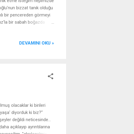
tanık etme isteğim hepimizde
ğlu'nun bizzat tanık olduğu
klı bir pencereden görmeyi
dız'la bir sabah boğazda
ğ tarafımda bir kaç masa bir
arında bir oğlan. Sağımdaki
DEVAMINI OKU »
tti, merhabalaştık. Sonra
o sırada meğer arkamdan bir
ı. Babası...
uş olacaklar ki birileri
yaşa' diyorduk ki biz?"
yler değildi neticesinde...
aha açıklayıp ayrıntılarına