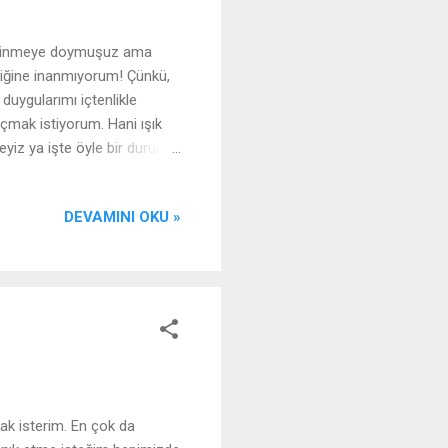
gi edinmeye doymuşuz ama
lediğine inanmıyorum! Çünkü,
duygularımı içtenlikle
çmak istiyorum. Hani ışık
iz ya işte öyle bir durumla
 dengeye ulaştılar ve önlerini
ş durumda-yız. Eskiden
DEVAMINI OKU »
ok, her yerde bir bilen yok,
rde ise çok garip. Bunu şöyle
l...
ak isterim. En çok da