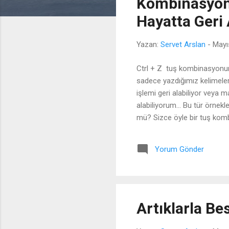
Kombinasyonu
l
Hayatta Geri
a
r
Yazan:
Servet Arslan
-
Mayı
Ctrl + Z tuş kombinasyonunu k
sadece yazdığımız kelimeleri
işlemi geri alabiliyor veya m
alabiliyorum... Bu tür örnekl
mü? Sizce öyle bir tuş kombi
mesela, beyazını her insan ev
kurtulmasını sağlar çoğu za
Yorum Gönder
açık bir örnek olarak, yaralar
Artıklarla Be