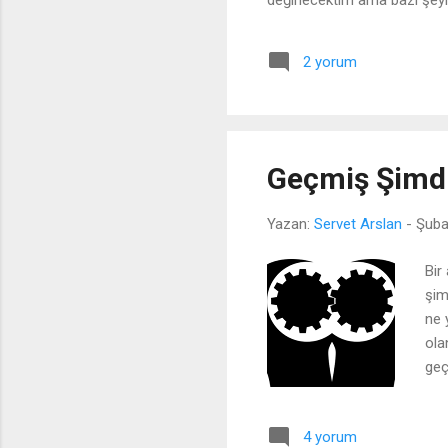
değinecektim ama bazı şeyl
şeyler üzerine düşünmek ve g
kaldırılmıştır.)
2 yorum
Geçmiş Şimd
Yazan:
Servet Arslan
-
Şuba
Bir
şim
ne 
ola
geç
Ben
gel
4 yorum
ede