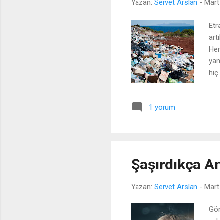
Yazan:
Servet Arslan
-
Mart
Etr
art
Her
yan
hiç
kar
gör
1 yorum
ins
kit
anl
Şaşırdıkça A
Yazan:
Servet Arslan
-
Mart
Gör