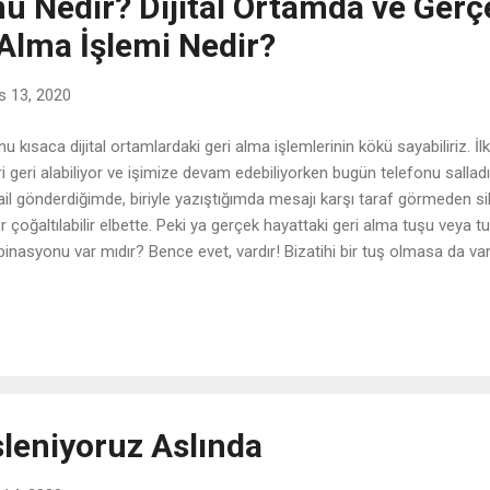
 Nedir? Dijital Ortamda ve Gerç
 Alma İşlemi Nedir?
s 13, 2020
ısaca dijital ortamlardaki geri alma işlemlerinin kökü sayabiliriz. İlk 
 geri alabiliyor ve işimize devam edebiliyorken bugün telefonu sallad
ail gönderdiğimde, biriyle yazıştığımda mesajı karşı taraf görmeden sile
er çoğaltılabilir elbette. Peki ya gerçek hayattaki geri alma tuşu veya 
nasyonu var mıdır? Bence evet, vardır! Bizatihi bir tuş olmasa da vard
ladının söylediği. Ne işe yarar? Kişinin kendi çıkarlarına göre girdiği y
man, kısaca girilen yol beğenilmez veya yanlış yere çıkarsa geri dönm
ımızı eski haline çeviren sağlık sistemlerimiz, ilaçlarımız var... Veya tam
sleniyoruz Aslında