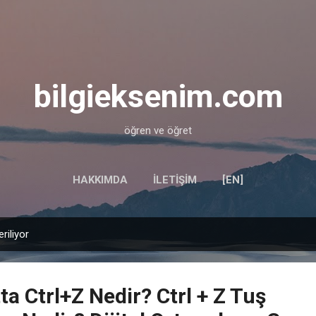
Ana içeriğe atla
bilgieksenim.com
öğren ve öğret
HAKKIMDA
İLETIŞIM
[EN]
riliyor
a Ctrl+Z Nedir? Ctrl + Z Tuş