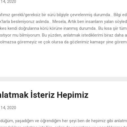
 14, 2020
afımız gerekli/gereksiz bir sürü bilgiyle çevrelenmiş durumda... Bil
ık'larla besleniyoruz aslında... Mesela, Artık ben insanların yalan söy
kes kendi doğrularına körü körüne inanmış durumda.. Bu kısa şiir tüm 
sıtıyor mu bilmiyorum. Bu yüzden, anlatmak istediklerimi biraz daha a
 olmazsa göremeyiz ve çok olursa da gözlerimiz kamaşır yine göremey
şı karşıyayız aslında. Eskiden bilgi azlığından yakınan toplumlar bir ara
düler. Şimdilerdeyse aynı toplumlar bilgi bombardımanından kör olmu
anlar gerçekten de bilgiye zar zor ulaşıyorlardı. Her yerde bilge insan y
ap veya benzeri bir obje desen o da yok. Bir çok yer karanlık... Şimdile
atayım, bir konu ile ilgili büyükçe bir bilgi pastası düşünün, hepsini yiyebi
nlatmak İsteriz Hepimiz
 14, 2020
düğüm, yaşadığım ve öğrendiğim her şeyi ben de hepimiz gibi anlatm