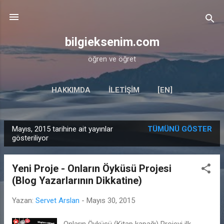
Ana içeriğe atla
bilgieksenim.com
öğren ve öğret
HAKKIMDA
İLETIŞIM
[EN]
Mayıs, 2015 tarihine ait yayınlar
TÜMÜNÜ GÖSTER
K
gösteriliyor
a
y
Yeni Proje - Onların Öyküsü Projesi
ı
(Blog Yazarlarının Dikkatine)
t
l
Yazan:
Servet Arslan
-
Mayıs 30, 2015
a
Onların Öyküsü (Kitap kapağı) Projeyi ilk