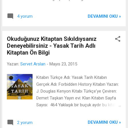
etmeniz gerekiyor. Blog adresinizi,
bilmediğim kelimeleri öğrenmiş olacağım,
sloganınızı, adınızı da yazdıktan sonra
hem de sizlere bir şeyler öğretmiş olacağım.
ms.snmz@gmail.com adresine mail
DEVAMINI OKU »
4 yorum
Ayrıca bunun sonucunda da yeni bir şey
gönderiyorsunuz. Proje ile ilgili ayrıntılı
yapmanın mutluluğunu yaşayacağım. Aslında
kurallara...
bunu yapacağımı düşündüğüm ilk
Okuduğunuz Kitaptan Sıkıldıysanız
zamanlarda biraz korktum (üşenmek de
Deneyebilirsiniz - Yasak Tarih Adlı
diyebiliriz), çünkü bayağı uğraş verici bir şey.
Kitaptan Ön Bilgi
Ama daha sonra biraz düşününce şunun
farkına vardım; insanlar bir kitabı okuduğu
Yazan:
Servet Arslan
-
Mayıs 23, 2015
zaman içinde ne kadar az bilmediği kelime
olursa, kitabı o kadar iyi anlar. Yani benim bu
Kitabın Türkçe Adı: Yasak Tarih Kitabın
paylaşımları yapmam sonucunda eğer bir kişi
Gerçek Adı: Forbidden History Kitabın Yazarı:
daha kitabını anlayarak okuyacaksa varsın
J. Douglas Kenyon Kitabı Türkçe'ye Çeviren:
uğraşayım. Hem sonucunda bende bir şeyler
Demet Taşkan Yayın evi: Klan Kitabın Sayfa
öğrenmiş olmayacak mıyım? Yasak Tarih
Sayısı: 464 Yaklaşık bir buçuk aydır bu kitabı
isimli kitapta geçen bilmediğimiz kelimeler ve
okuyorum. Normalde tarihi araştırmaları
anlamları. Ejiptolog: Mısır arkeolojisi ve tarihini
seven ve bu tür şeyleri okumayı da seven bir
içeren bilim dalıyla ilgilenen bilim insanı. Ark...
DEVAMINI OKU »
2 yorum
kişi olarak bu kitabı okurken sıkılacağımı hiç