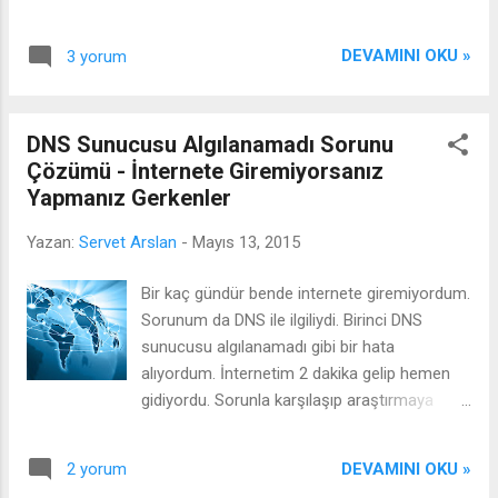
ama bunu bir türlü başaramıyordum. Belki de
yoksa geri mi gideceğinize karar verebilesiniz.
o zamanlar yapacak hiçbir şeyim
Birçok konuda başımıza hiç olmadık şeyler
olmadığıından kalkamıyordum. İkinci bir şey
DEVAMINI OKU »
3 yorum
gelebiliyor veya bir şeyi başarmak istiyoruz
ise ...
ama nasıl yapacağımızı bilemiyoruz.
İnternetten, kitaplardan, dergilerden araştırıp
DNS Sunucusu Algılanamadı Sorunu
sorunumuza bir çare arıyoruz ama
Çözümü - İnternete Giremiyorsanız
bulamıyoruz. İşte bu gibi durumlarda sizlere
Yapmanız Gerkenler
önereceğim en etkili yol sorununuz veya
konunuz ile ilgili çözümü kendi yöntemleriniz
Yazan:
Servet Arslan
-
Mayıs 13, 2015
vasıtasıyla çözmenizdir. Tabii bu da bir çok
kişi için hayli zor görünen bir yöntem ama
Bir kaç gündür bende internete giremiyordum.
unutmayın ki en etkili yöntem kendi bildiğimiz
Sorunum da DNS ile ilgiliydi. Birinci DNS
yöntemdir. Kendi yöntemlerinizi (herhangi bir
sunucusu algılanamadı gibi bir hata
konuda) geliştirebilmeniz için
alıyordum. İnternetim 2 dakika gelip hemen
önerebileceklerim; 1- Uğraşacağınız konuyu
gidiyordu. Sorunla karşılaşıp araştırmaya
tam olarak anlayın/benimseyin. Bir konu
başladığım zaman gördüm ki bir çok kişi
hakkında kendi yöntemlerinizi geliştirmek
buna benzer sorunlar ile karşılaşıyormuş ve
istiyorsanız yapmanız gereken ilk ...
DEVAMINI OKU »
2 yorum
daha da kötüsü sorunlarını 1-2 haftada