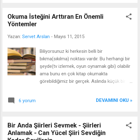
çözemeyenler de varmış. Bu yüzden sizlere
en basit ve etkili 3 yol önereceğim. 1-
Okuma İsteğini Arttıran En Önemli
Kablolarınızı, splitterinizi ve modeminizi
Yöntemler
kontrol edin. Yapmanız gereken en önemli
ve ilk şeylerden biri kablolarınızı, splitterinizi
Yazan:
Servet Arslan
-
Mayıs 11, 2015
ve modeminizi kontrol etmenizdir. Eğer ki
kablolar ve modem ile ilgili hiçbir bilginiz
Biliyorsunuz ki herkesin belli bir
yoksa sadece şunları yapın; a-
bıkma(sıkılma) noktası vardır. Bu herhangi bir
Modeminizdeki tüm kablolar takılmış mı. b-
şeyde(tv izlemek, oyun oynamak gibi) olabilir
Modeminizden bilgisayarınıza gelen kablo
ama bunu en çok kitap okumakta
takılmış mı ve kabloda herhangi bir sorun var
görebildiğimiz bir gerçek. Aslında küçük bir
mı(örneğin; kablo sıkışmış veya ezilmiş
araştırma yapılsa ve insanlara "en çabuk
olabilir.) c- Modeminizin adaptörü takılmış mı
neyden sıkılırsınız?" diye bir soru sorulsa
ve çalıştığından emin misiniz. Yukarıda
DEVAMINI OKU »
6 yorum
çoğunluğun cevabında "kitap okumak"
saydığım maddelere benzer her şeyi kontrol
olduğunu görebiliriz. Hele ki bu zamanların 7-
et...
14 yaş arası çocuklarına baktığımız zaman
Bir Anda Şiirleri Sevmek - Şiirleri
bunu açık ve net bir şekilde görebiliyoruz.
Anlamak - Can Yücel Şiiri Sevdiğin
Ama sizler şunu da bilmeniz gerekir ki