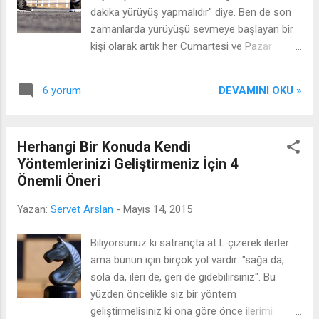
papağan almaya gidebilirdik. Hemen
dakika yürüyüş yapmalıdır" diye. Ben de son
kahvaltımızı edip annemle birlikte yola çıktık.
zamanlarda yürüyüşü sevmeye başlayan bir
Kuş satan bir yere geldik ve hemen gözüme
kişi olarak artık her Cumartesi ve Pazar
bir tanesini kestirdim ve onu aldık. Eve
günleri yürüyüş yapmaya başladım. Malum
dönerken bir sürü tanımadığım insan elimdeki
diğer günler okula(her gün saat 6'da)
kafese bakıp gülümsüyor, bir yandan da "aa
DEVAMINI OKU »
6 yorum
gittiğimiz için geriye sadece Cumartesi ve
ne güzel b...
Pazar günleri kalıyor. Haftanın bu iki gününde
de sabah saat 5'de evden çıkıyoruz ve en az
Herhangi Bir Konuda Kendi
1 - 1,5 saat yürüyoruz(ben ve babam). Sabah
Yöntemlerinizi Geliştirmeniz İçin 4
yürüyüşlerinin faydalarına geçmeden önce,
Önemli Öneri
kendimi sizler ile beraber değerlendirmek
(ben yürüyüş yapmaya başlamadan önce
Yazan:
Servet Arslan
-
Mayıs 14, 2015
nasıldım, şimdi nasılım) istiyorum. Haftanın
sadece iki günü yürüyüş yapıyor olmama
Biliyorsunuz ki satrançta at L çizerek ilerler
rağmen artık şunu başarabilmiş olduğumu
ama bunun için birçok yol vardır: "sağa da,
sanıyorum, "erken kalkmak", çünkü henüz bir
sola da, ileri de, geri de gidebilirsiniz". Bu
kaç ay öncesine kadar hep sabahları erken
yüzden öncelikle siz bir yöntem
kalkmak istiyordum, özellikle hafta sonları
geliştirmelisiniz ki ona göre önce ilerimi