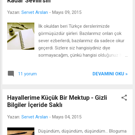
Kadar Sevilirsin
çoğunuz biliyorsunuzdur; "Herhangi bir
şeydeki sıkılma noktamızı arttırıcı şeyler de
Yazan:
Servet Arslan
-
Mayıs 09, 2015
yapabiliriz." İşte bende şimdi sizlere tam da
bunlardan bahsedeceğim. Yani okuma
İlk okuldan beri Türkçe derslerimizde
isteyiniz(noktanız) düştüğü zaman ne tür
görmüşüzdür şiirleri. Bazılarımız onları çok
şeyler yapabileceğinizden bahsedeceğim ve
sever ezberlerdi, bazılarımız da sadece okur
eski halinize dönebilmeniz için
geçerdi. Sizlere siz hangisiydiniz diye
yapabileceklerinizi sıralayacağım. 1- Doğru
sormayacağım, çünkü hangisi olduğunuz hiç
Kitabı Okuduğunuzdan Emin Olun Aslında
fark etmez, biliyorum ki elbet bir gün sizlerde
bunu tv izlemeye benzetebiliriz. Örneğin
bir şiir ile karşılaşıp, onların ne denli güzel
kendinize göre bir film bulmanız gerekiyor ki
DEVAMINI OKU »
11 yorum
şeyler olduklarını, neden bu kadar sevildiklerini
tv izlemey...
kendiniz göreceksiniz. Bunları nereden mi
biliyorum? Tabii ki kendimden. Ben şiirleri hiç
Hayallerime Küçük Bir Mektup - Gizli
sevmeyen, umursamayan ve ezberlemekten
Bilgiler İçeride Saklı
nefret eden bir kişi olarak bunları sizlere
söyleyebiliyorsam, eğer ki bende bir şeyler
Yazan:
Servet Arslan
-
Mayıs 04, 2015
değişmişse, biliyorum ki sizlerde de buna
benzer bir şeyler olacaktır. Hani derler ya ilk
Düşündüm, düşündüm, düşündüm... Bloguma
görüşte aşk diye buna denir. İşte aynen öyle