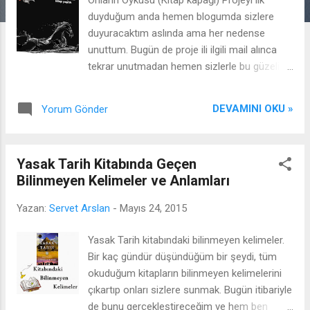
r
duyduğum anda hemen blogumda sizlere
duyuracaktım aslında ama her nedense
unuttum. Bugün de proje ili ilgili mail alınca
tekrar unutmadan hemen sizlerle bu güzelim
projeyi paylaşmak istedim. Bu proje, blog
yazarlarının katkısı ile bir kitap hazırlamaktır
DEVAMINI OKU »
Yorum Gönder
(kitap kapağında da görebildiğiniz gibi).
Blogger arkadaşlarımızın yazdıkları
denemeler, öyküler veya bunlara benzer diğer
Yasak Tarih Kitabında Geçen
yazılarından oluşan güzel bir kitap
Bilinmeyen Kelimeler ve Anlamları
oluşturulacak ve Google Play ve Wattpad de
yayınlanacak. Tabii projeye katılımlar için bazı
Yazan:
Servet Arslan
-
Mayıs 24, 2015
kurallar da var, onlar da kısaca şu şekilde;
Projeye katılacak olan bloggerler seçtiği iki
Yasak Tarih kitabındaki bilinmeyen kelimeler.
yazıyı(makaleyi-öyküyü) gönderebilir.
Bir kaç gündür düşündüğüm bir şeydi, tüm
Gönderdiğiniz iki yazının içeriği siyaset veya
okuduğum kitapların bilinmeyen kelimelerini
benzeri tarzda değilse jüri elemesi olmadan
çıkartıp onları sizlere sunmak. Bugün itibariyle
kitaba alınıyor. Türkçe yazım kurallarına dikkat
de bunu gerçekleştireceğim ve hem ben