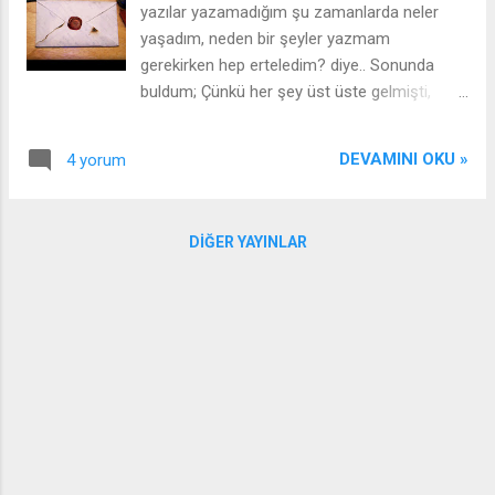
yazılar yazamadığım şu zamanlarda neler
bir şey bu da, şiirleri sevmek de böyle bir şey
yaşadım, neden bir şeyler yazmam
olsa gerek. Çünkü bende Can Yücel'in bir şiiri
gerekirken hep erteledim? diye.. Sonunda
olan "Sevdiğin Kadar Sevilirsin" i okuyana
buldum; Çünkü her şey üst üste gelmişti,
kadar az önce de dediğim gibi şiirleri
ödevler bir yandan biz buradayız diyorken,
sevmiyordum. Aslında sevmemek değil de
diğer bir yandan da blogum beni de unutma
gerek duymuyordum desem daha doğru
DEVAMINI OKU »
4 yorum
diyordu. Ben her ikisine de yetişmeye
olacak sanırım. En...
çalışınca da olmuyordu, olamazdı. Ama
aklıma şöyle bir şey geldi, "hayallerime bir
DIĞER YAYINLAR
mektup yazmak". Hayallerime yazacağım bu
mektup ya kötü olur ya da iyi, bu yüzden
şimdilik ya blogumu ya da ödevlerimi seçmek
zorundaydım. Çünkü her ikisi maalesef ki
olmuyordu. Bu yüzden de ödevlerimi seçtim
ve hayallerime doğru giden bu yoldaki
engelleri temizlemeye çalıştım elimden
geldiğince. Ama neyse ki ödev faslının
kapanmasına ve tatil günlerinin başlamasına
çok az bir zaman kaldı, sadece üç haftacık.