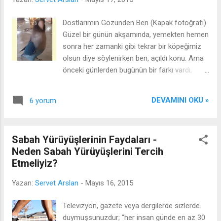
içerisindeki tohumlar gün geçtikçe ayrışıyor
ve kitabın asıl yuvası olan doğaya geri dönüş
Dostlarımın Gözünden Ben (Kapak fotoğrafı)
sağlanıyor. Ayrıca çocuklar da hem kitap
Güzel bir günün akşamında, yemekten hemen
okumaya teşvik ediliyor, hem de büyük bir
sonra her zamanki gibi tekrar bir köpeğimiz
geri dönüşüm projesine katkı sağlanıyor.
olsun diye söylenirken ben, açıldı konu. Ama
Henüz bu projenin nereye kadar ilerleyeceği
önceki günlerden bugünün bir farkı vardı,
ile ilgili bir bilgi bulamadım ama böyle bir proje
çünkü annem bu konuşmaya hazırlanmış
bence tüm kitaplarda uygulansa hiç de fena
gibiydi. Tam ben konuşmaya başlayınca
olmaz. Hatta bir sürü insan bu yüzden bile
DEVAMINI OKU »
6 yorum
annemden şöyle bir ses; "papağan alalım bir
kitap okumayı sevebilir diye düşünüyorum.
tane sana, hem ona konuşmayı da
Konu ile ilgili düşüncelerin...
öğretirsin." Bir anda şaşırmıştım, önce biraz
Sabah Yürüyüşlerinin Faydaları -
daha söylendim "hayır ben köpek istiyorum"
Neden Sabah Yürüyüşlerini Tercih
diye. Ama fikir de hiç fena değildi nede olsa
Etmeliyiz?
tam beş yıl sonra bir hayvan daha
besleyebilecektim. Neyse ki şaşkınlığım çok
Yazan:
Servet Arslan
-
Mayıs 16, 2015
fazla sürmedi ve gelen teklifi fazla
bekletmeden hemencicik kabul ettim. Ve
Televizyon, gazete veya dergilerde sizlerde
sonunda bir sonraki güne uyanmıştık, artık bir
duymuşsunuzdur; "her insan günde en az 30