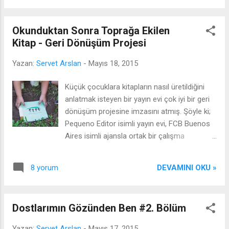
düşünmezdim ama muhtemelen kitabı
okumaya başladıktan sonra yaşadıklarımdan
Okunduktan Sonra Toprağa Ekilen
olacak ki kitabı bir türlü bitiremedim. Sanırsın
Kitap - Geri Dönüşüm Projesi
ki kitaba kara büyü gibi bir şey yapılmış. Her
ne olduysa bu kitabı okumaya başlamamdan
Yazan:
Servet Arslan
-
Mayıs 18, 2015
sonra oldu. Not: Kitabı bitirebilmem için şu
an aklıma gelen yöntemlerden bir tanesi bu
Küçük çocuklara kitapların nasıl üretildiğini
olduğu için "kitabı aldığım günden bugüne
anlatmak isteyen bir yayın evi çok iyi bir geri
kadar neler yaşamışım" diye kısaca bir göz
dönüşüm projesine imzasını atmış. Şöyle ki;
gezdireceğim, bir yandan da şu ana kadar
Pequeno Editor isimli yayın evi, FCB Buenos
neler okuduğumu sizler ile paylaşacağım.
Aires isimli ajansla ortak bir çalışma
Günlerden bir gün ben yine blogumla uğraşır
yürüterek çevre dostu kitaplar üretmişler ve
iken kapı çalar. Bir kargo kutusu gelmiştir.
bu kitaplar okunduktan sonra toprağa
Kutunun içerisinde yanlış hatırlamıyorsam
DEVAMINI OKU »
8 yorum
ekildiğinde tekrar bir ağaca dönüşüyor.
yedi tane kitap var...
Jacaranda ağacı tohumlarını barındıran bu
kitap öncelikle çocuklar tarafından okunuyor,
Dostlarımın Gözünden Ben #2. Bölüm
daha sonra ise tekrar çocuklar tarafından
toprağa gömülüyor. Bu şekilde de kitabın
Yazan:
Servet Arslan
-
Mayıs 17, 2015