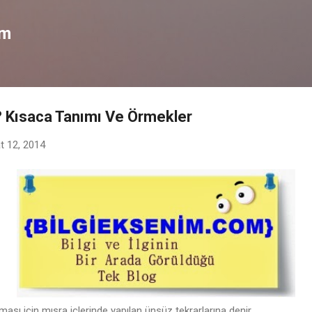
Ana içeriğe atla
om
? Kısaca Tanımı Ve Örmekler
t 12, 2014
 olması için mısra içlerinde yapılan ünsüz tekrarlarına denir.