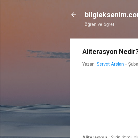
bilgieksenim.c
öğren ve öğret
Aliterasyon Nedir
Yazan:
Servet Arslan
-
Şuba
Aliterasyon :
Şiirin ritimli