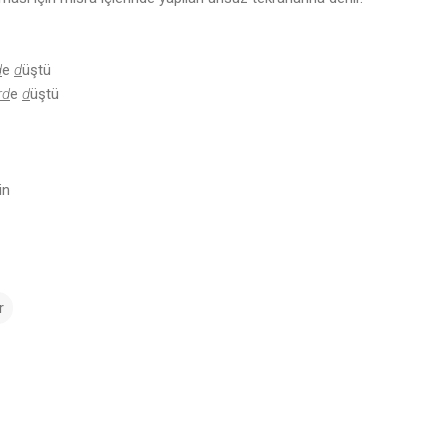
d
e
d
üştü
rd
e
d
üştü
in
r