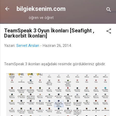
Ana içeriğe atla
bilgieksenim.com
öğren ve öğret
TeamSpeak 3 Oyun İkonları [Seafight ,
Darkorbit İkonları]
Yazan:
Servet Arslan
-
Haziran 26, 2014
TeamSpeak 3 ikonları aşağıdaki resimde gördükleriniz gibidir.