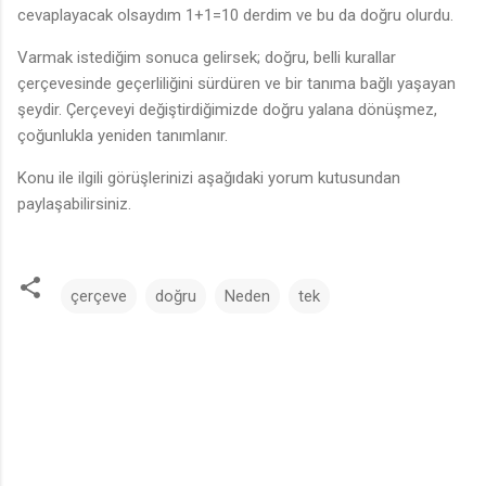
cevaplayacak olsaydım 1+1=10 derdim ve bu da doğru olurdu.
Varmak istediğim sonuca gelirsek; doğru, belli kurallar
çerçevesinde geçerliliğini sürdüren ve bir tanıma bağlı yaşayan
şeydir. Çerçeveyi değiştirdiğimizde doğru yalana dönüşmez,
çoğunlukla yeniden tanımlanır.
Konu ile ilgili görüşlerinizi aşağıdaki yorum kutusundan
paylaşabilirsiniz.
çerçeve
doğru
Neden
tek
Y
o
r
u
m