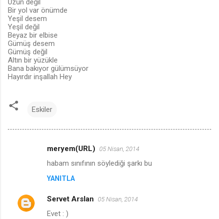
Uzun değil
Bir yol var önümde
Yeşil desem
Yeşil değil
Beyaz bir elbise
Gümüş desem
Gümüş değil
Altın bir yüzükle
Bana bakıyor gülümsüyor
Hayırdır inşallah Hey
Eskiler
meryem(URL)
05 Nisan, 2014
Y
habam sınıfının söylediği şarkı bu
o
YANITLA
r
u
Servet Arslan
05 Nisan, 2014
m
Evet : )