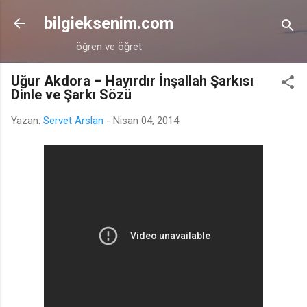
Ana içeriğe atla
bilgieksenim.com
öğren ve öğret
Uğur Akdora – Hayırdır İnşallah Şarkısı
Dinle ve Şarkı Sözü
Yazan:
Servet Arslan
-
Nisan 04, 2014