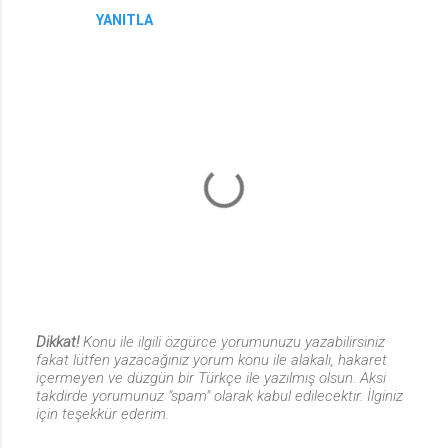
l
YANITLA
a
r
Dikkat!
Konu ile ilgili özgürce yorumunuzu yazabilirsiniz
fakat lütfen yazacağınız yorum konu ile alakalı, hakaret
Y
içermeyen ve düzgün bir Türkçe ile yazılmış olsun. Aksi
o
takdirde yorumunuz "spam" olarak kabul edilecektir. İlginiz
r
için teşekkür ederim.
u
m