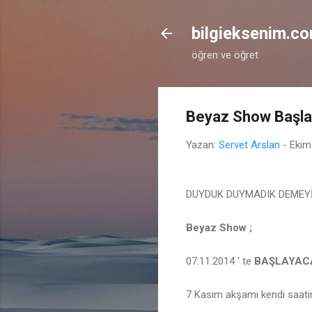
bilgieksenim.c
öğren ve öğret
Beyaz Show Başlad
Yazan:
Servet Arslan
-
Ekim
DUYDUK DUYMADIK DEMEYİ
Beyaz Show ;
07.11.2014 ' te
BAŞLAYACA
7 Kasım akşamı kendi saati