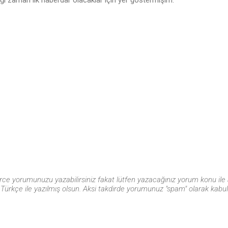
 zaman ilk haberdar olacaklar için yer göstermişim.
gürce yorumunuzu yazabilirsiniz fakat lütfen yazacağınız yorum konu ile 
ürkçe ile yazılmış olsun. Aksi takdirde yorumunuz "spam" olarak kabul ed