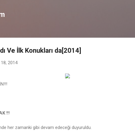
Ana içeriğe atla
om
ı Ve İlk Konukları da[2014]
 18, 2014
N!!!
K !!
!
nde her zamanki gibi devam edeceği duyuruldu.