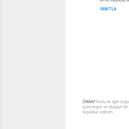
Ama başlayacağı
l
YANITLA
a
r
Dikkat!
Konu ile ilgili öz
içermeyen ve düzgün bir T
Y
teşekkür ederim.
o
r
u
m