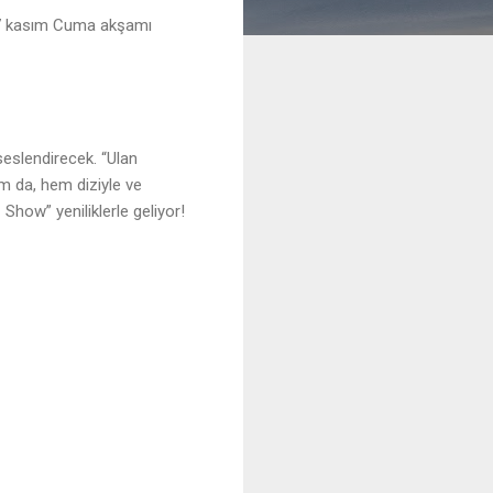
a 7 kasım Cuma akşamı
eslendirecek. “Ulan
m da, hem diziyle ve
 Show” yeniliklerle geliyor!