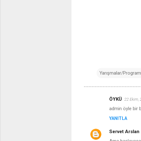
Yarışmalar/Program
ÖYKÜ
22 Ekim,
Y
admin öyle bir 
o
YANITLA
r
u
Servet Arslan
m