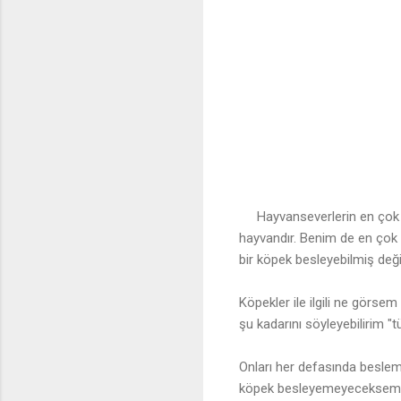
Hayvanseverlerin en çok b
hayvandır. Benim de en çok
bir köpek besleyebilmiş deği
Köpekler ile ilgili ne görsem
şu kadarını söyleyebilirim "
Onları her defasında besleme
köpek besleyemeyeceksem fa