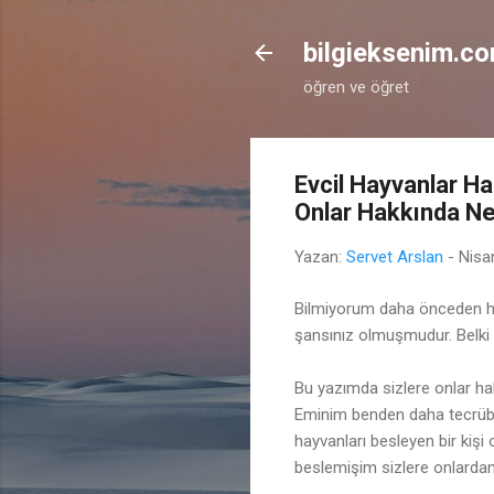
bilgieksenim.c
öğren ve öğret
Evcil Hayvanlar Ha
Onlar Hakkında N
Yazan:
Servet Arslan
-
Nisa
Bilmiyorum daha önceden he
şansınız olmuşmudur. Belki
Bu yazımda sizlere onlar ha
Eminim benden daha tecrübel
hayvanları besleyen bir kişi 
beslemişim sizlere onlard