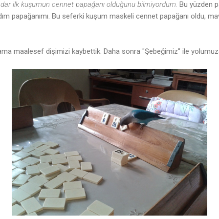
dar ilk kuşumun cennet papağanı olduğunu bilmiyordum.
Bu yüzden p
dım papağanımı. Bu seferki kuşum maskeli cennet papağanı oldu, mavi
k ama maalesef dişimizi kaybettik. Daha sonra "Şebeğimiz" ile yolumuz