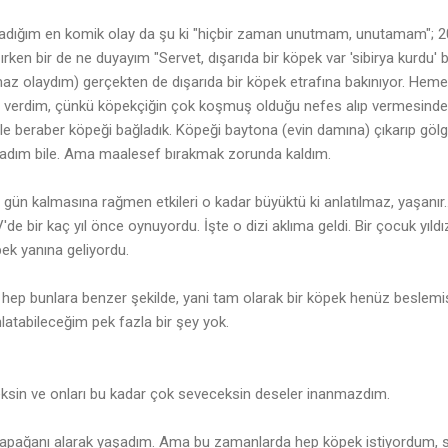
yaşadığım en komik olay da şu ki "hiçbir zaman unutmam, unutamam"; 20
rken bir de ne duyayım "Servet, dışarıda bir köpek var 'sibirya kurdu' 
az olaydım) gerçekten de dışarıda bir köpek etrafına bakınıyor. Hemen
 verdim, çünkü köpekçiğin çok koşmuş olduğu nefes alıp vermesinden
ile beraber köpeği bağladık. Köpeği baytona (evin damına) çıkarıp göl
ıkadım bile. Ama maalesef bırakmak zorunda kaldım.
gün kalmasına rağmen etkileri o kadar büyüktü ki anlatılmaz, yaşanır... 
'de bir kaç yıl önce oynuyordu. İşte o dizi aklıma geldi. Bir çocuk yıld
pek yanına geliyordu.
 hep bunlara benzer şekilde, yani tam olarak bir köpek henüz beslemi
latabileceğim pek fazla bir şey yok.
eksin ve onları bu kadar çok seveceksin deseler inanmazdım.
papağanı alarak yaşadım. Ama bu zamanlarda hep köpek istiyordum, s