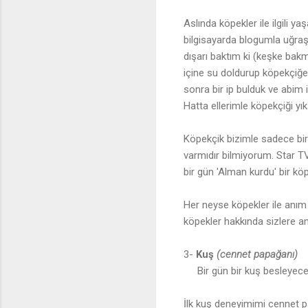
Aslında köpekler ile ilgili 
bilgisayarda blogumla uğraşı
dışarı baktım ki (keşke bakm
içine su doldurup köpekçiğe
sonra bir ip bulduk ve abim 
Hatta ellerimle köpekçiği y
Köpekçik bizimle sadece bir 
varmıdır bilmiyorum. Star TV
bir gün 'Alman kurdu' bir kö
Her neyse köpekler ile anım
köpekler hakkında sizlere an
3-
Kuş
(cennet papağanı)
Bir gün bir kuş besleyec
İlk kuş deneyimimi cennet 