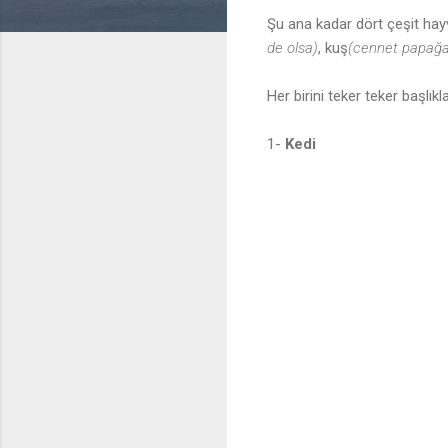
Şu ana kadar dört çeşit h
de olsa)
, kuş
(cennet papağa
Her birini teker teker başlı
1-
Kedi