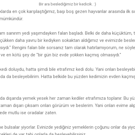
Bir ara beslediğimiz bir kedicik. :)
aklarda en çok karşılaştığımız, başı boş gezen hayvanlar arasında ilk sı
 mümkündür.
 sanırım yedi yaşımdayken falan başladı. Belki de daha küçüktüm, 
üçükken daha yavru bir kediyken sokaktan aldığımız ve evimizde besl
ıydı." Rengini falan bile sorsanız tam olarak hatırlamıyorum, ne söyl
on ve en kötü şey de "bir gün biz evde yokken kaçmış olmasıydı."
edi doluydu, hatta şimdi bile etrafımız kedi dolu. Yani onları besley
rıda da besleyebilirim. Hatta belkide bu yüzden kedimizin evden kaç
a dışarıda yemek yesek her zaman kediler etrafımıza toplanır. Bu yü
aman dışarı çıksam onları görürüm ve beslerim. Yani onları evime alı
ede mutlu ise oradalar zaten.
ne bulsalar yiyorlar. Evinizde yediğiniz yemeklerin çoğunu onlar da y
ekleri de var tabi onlarla da besleyebilirsiniz.