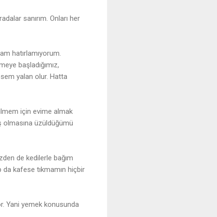
radalar sanırım. Onları her
tam hatırlamıyorum.
emeye başladığımız,
esem yalan olur. Hatta
ebilmem için evime almak
mış olmasına üzüldüğümü
zden de kedilerle bağım
p da kafese tıkmamın hiçbir
iyor. Yani yemek konusunda