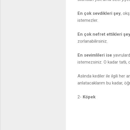
En çok sevdikleri şey
, okş
istemezler.
En çok nefret ettikleri şe
zorlanabilirsiniz.
En sevimlileri ise
yavrulard
istemezsiniz. O kadar tatlı, 
Aslında kediler ile ilgili he
anlatacaklarım bu kadar, öğr
2-
Köpek