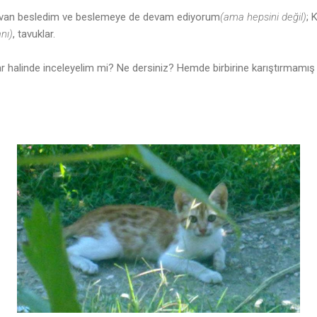
ayvan besledim ve beslemeye de devam ediyorum
(ama hepsini değil)
; 
nı)
, tavuklar.
klar halinde inceleyelim mi? Ne dersiniz? Hemde birbirine karıştırmamış