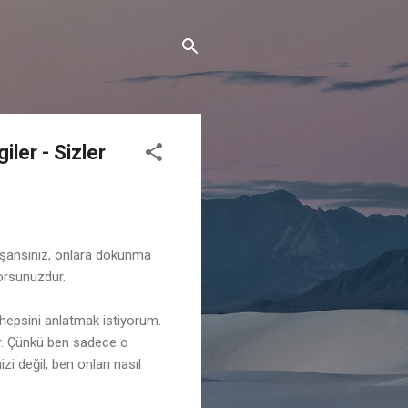
ler - Sizler
 şansınız, onlara dokunma
orsunuzdur.
 hepsini anlatmak istiyorum.
ır. Çünkü ben sadece o
zi değil, ben onları nasıl