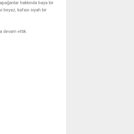
apağanlar hakkında baya bir
 beyaz, kafası siyah bir
a devam ettik.