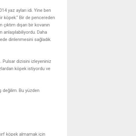
14 yaz ayları idi. Yine ben
bir köpek." Bir de pencereden
 çıktım dışarı bir kovanın
 anlaşılabiliyordu. Daha
gede dinlenmesini sağladık.
Pulsar dizisini izleyeniniz
ızlardan köpek istiyordu ve
ş değilim. Bu yüzden
ırf köpek almamak için