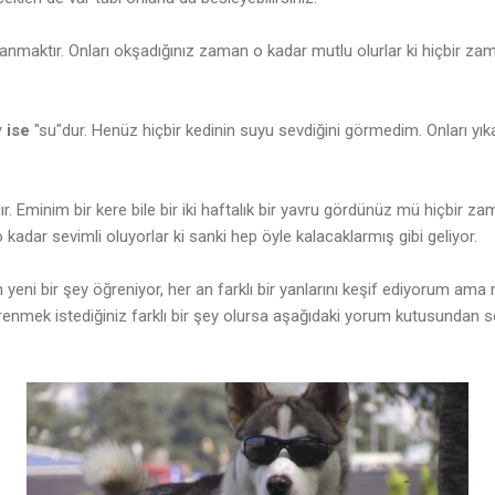
anmaktır. Onları okşadığınız zaman o kadar mutlu olurlar ki hiçbir zam
y ise
"su"dur. Henüz hiçbir kedinin suyu sevdiğini görmedim. Onları y
ır. Eminim bir kere bile bir iki haftalık bir yavru gördünüz mü hiçbir 
o kadar sevimli oluyorlar ki sanki hep öyle kalacaklarmış gibi geliyor.
r an yeni bir şey öğreniyor, her an farklı bir yanlarını keşif ediyorum a
enmek istediğiniz farklı bir şey olursa aşağıdaki yorum kutusundan sor