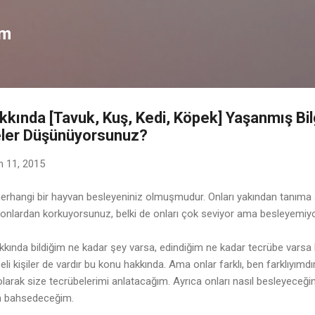
Ana içeriğe atla
om
kkında [Tavuk, Kuş, Kedi, Köpek] Yaşanmış Bilgi
eler Düşünüyorsunuz?
n 11, 2015
rhangi bir hayvan besleyeniniz olmuşmudur. Onları yakından tanıma
 onlardan korkuyorsunuz, belki de onları çok seviyor ama besleyemiy
kkında bildiğim ne kadar şey varsa, edindiğim ne kadar tecrübe varsa
i kişiler de vardır bu konu hakkında. Ama onlar farklı, ben farklıyımd
olarak size tecrübelerimi anlatacağım. Ayrıca onları nasıl besleyeceğini
an bahsedeceğim.