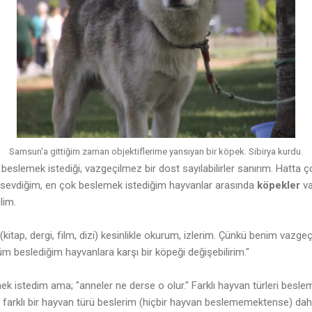
Samsun'a gittiğim zaman objektiflerime yansıyan bir köpek. Sibirya kurdu.
eslemek istediği, vazgeçilmez bir dost sayılabilirler sanırım. Hatta ç
 sevdiğim, en çok beslemek istediğim hayvanlar arasında
köpekler
v
lim.
 (kitap, dergi, film, dizi) kesinlikle okurum, izlerim. Çünkü benim vazge
tüm beslediğim hayvanlara karşı bir köpeği değişebilirim."
k istedim ama; "anneler ne derse o olur." Farklı hayvan türleri beslem
rklı bir hayvan türü beslerim (hiçbir hayvan beslememektense) daha