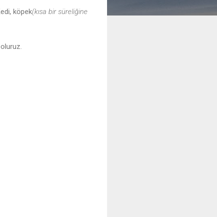
Kedi, köpek
(kısa bir süreliğine
 oluruz.