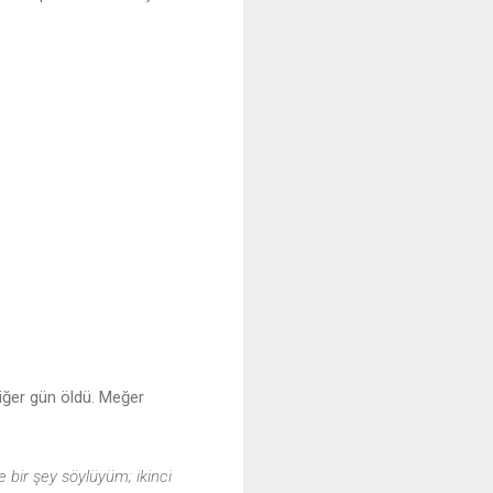
iğer gün öldü. Meğer
e bir şey söylüyüm; ikinci