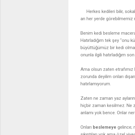
Herkes kedileri bilir, sok
an her yerde görebilmemiz
Benim kedi besleme maceram
Hatırladığım tek şey "onu k
büyüttüğümüz bir kedi olmas
onunla ilgili hatırladığım s
Ama olsun zaten etrafımız k
zorunda deyilim onları dışa
hatırlamıyorum.
Zaten ne zaman yaz aylarınd
hiçbir zaman kesilmez. Ne z
anlamı yok bence. Onlar ner
Onları
beslemeye
gelince; 
sıkıntıları yok ama özel yiyec