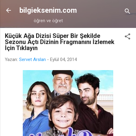
Ana içeriğe atla
bilgieksenim.com
öğren ve öğret
Küçük Ağa Dizisi Süper Bir Şekilde
Sezonu Açtı Dizinin Fragmanını İzlemek
İçin Tıklayın
Yazan:
Servet Arslan
-
Eylül 04, 2014