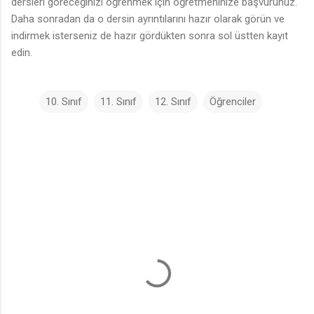
dersleri göreceğinizi öğrenmek için öğretmeninize başvurunuz.
Daha sonradan da o dersin ayrıntılarını hazır olarak görün ve
indirmek isterseniz de hazır gördükten sonra sol üstten kayıt
edin.
10. Sınıf
11. Sınıf
12. Sınıf
Öğrenciler
Y
o
r
u
m
l
a
r