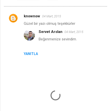
knownow
04 Mart, 2015
Y
Güzel bir yazı olmuş teşekkürler
o
Servet Arslan
04 Mart, 2015
r
Beğenmenize sevindim.
u
m
l
YANITLA
a
r