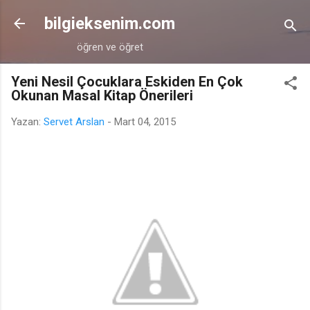
Ana içeriğe atla
bilgieksenim.com
öğren ve öğret
Yeni Nesil Çocuklara Eskiden En Çok
Okunan Masal Kitap Önerileri
Yazan:
Servet Arslan
-
Mart 04, 2015