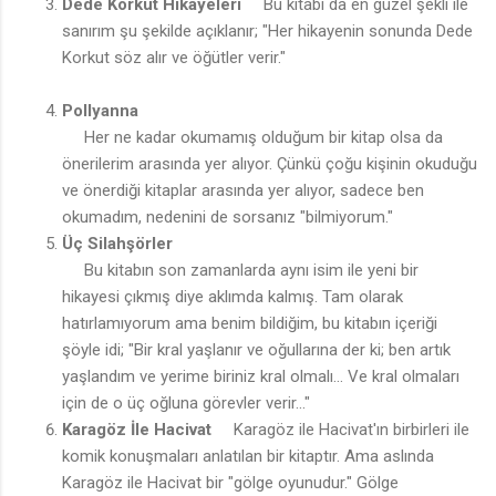
Dede Korkut Hikayeleri
Bu kitabı da en güzel şekli ile
sanırım şu şekilde açıklanır; "Her hikayenin sonunda Dede
Korkut söz alır ve öğütler verir."
Pollyanna
Her ne kadar okumamış olduğum bir kitap olsa da
önerilerim arasında yer alıyor. Çünkü çoğu kişinin okuduğu
ve önerdiği kitaplar arasında yer alıyor, sadece ben
okumadım, nedenini de sorsanız "bilmiyorum."
Üç Silahşörler
Bu kitabın son zamanlarda aynı isim ile yeni bir
hikayesi çıkmış diye aklımda kalmış. Tam olarak
hatırlamıyorum ama benim bildiğim, bu kitabın içeriği
şöyle idi; "Bir kral yaşlanır ve oğullarına der ki; ben artık
yaşlandım ve yerime biriniz kral olmalı... Ve kral olmaları
için de o üç oğluna görevler verir..."
Karagöz İle Hacivat
Karagöz ile Hacivat'ın birbirleri ile
komik konuşmaları anlatılan bir kitaptır. Ama aslında
Karagöz ile Hacivat bir "gölge oyunudur." Gölge