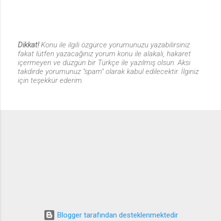
Dikkat!
Konu ile ilgili özgürce yorumunuzu yazabilirsiniz
fakat lütfen yazacağınız yorum konu ile alakalı, hakaret
Y
içermeyen ve düzgün bir Türkçe ile yazılmış olsun. Aksi
o
takdirde yorumunuz "spam" olarak kabul edilecektir. İlginiz
r
için teşekkür ederim.
u
m
G
ö
n
d
e
r
Blogger tarafından desteklenmektedir