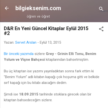
Ana içeriğe atla
bilgieksenim.com
öğren ve öğret
D&R En Yeni Güncel Kitaplar Eylül 2015
#2
Yazan:
Servet Arslan
-
Eylül 13, 2015
Bir önceki yazımda
sizlere
Grey - Grinin Elli Tonu, Benim
Yolum ve Vişne Bahçesi
kitaplarından bahsetmiştim.
Bu üç kitaptan ise yazımı yayınladıktan sonra fark ettim ki
"Benim Yolum" adlı kitabın kapağı çok hoşuma gitti ve belkide
sırf kapağı için bu kitabı alacağım dedim.
Şimdi ise
18.09.2015
tarihinde stoklara girecek olan bir
kitaptan bahsedeceğim sizlere.