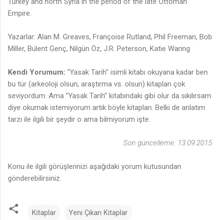
Turkey and north Syria in the period of the late Ottoman
Empire.
Yazarlar: Alan M. Greaves, Françoise Rutland, Phil Freeman, Bob
Miller, Bülent Genç, Nilgün Öz, J.R. Peterson, Katie Waring
Kendi Yorumum:
"Yasak Tarih" isimli kitabı okuyana kadar ben
bu tür (arkeoloji olsun, araştırma vs. olsun) kitapları çok
seviyordum. Ama "Yasak Tarih" kitabındaki gibi olur da sıkılırsam
diye okumak istemiyorum artık böyle kitapları. Belki de anlatım
tarzı ile ilgili bir şeydir o ama bilmiyorum işte.
Son güncelleme: 13.09.2015
Konu ile ilgili görüşlerinizi aşağıdaki yorum kutusundan
gönderebilirsiniz.
Kitaplar
Yeni Çıkan Kitaplar