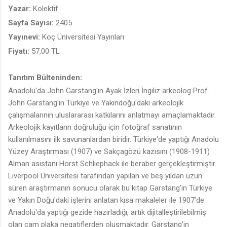
Yazar:
Kolektif
Sayfa Sayısı:
2405
Yayınevi:
Koç Üniversitesi Yayınları
Fiyatı:
57,00 TL
Tanıtım Bülteninden:
Anadolu'da John Garstang'ın Ayak İzleri İngiliz arkeolog Prof.
John Garstang'in Türkiye ve Yakındoğu'daki arkeolojik
çalışmalarının uluslararası katkılarını anlatmayı amaçlamaktadır.
Arkeolojik kayıtların doğruluğu için fotoğraf sanatının
kullanılmasını ilk savunanlardan biridir. Türkiye'de yaptığı Anadolu
Yüzey Araştırması (1907) ve Sakçagözü kazısını (1908-1911)
Alman asistanı Horst Schliephack ile beraber gerçekleştirmiştir.
Liverpool Üniversitesi tarafından yapılan ve beş yıldan uzun
süren araştırmanın sonucu olarak bu kitap Garstang'in Türkiye
ve Yakın Doğu'daki işlerini anlatan kısa makaleler ile 1907'de
Anadolu'da yaptığı gezide hazırladığı, artık dijitalleştirilebilmiş
olan cam plaka negatiflerden oluşmaktadır. Garstang'in