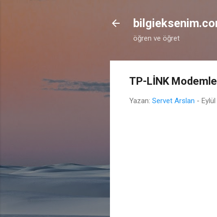
bilgieksenim.c
öğren ve öğret
TP-LİNK Modemler
Yazan:
Servet Arslan
-
Eylül