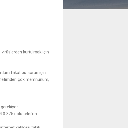
 virüslerden kurtulmak için
rdum fakat bu sorun için
ternetimden çok memnunum,
 gerekiyor.
44 0 375 nolu telefon
nternet kablosu takılı