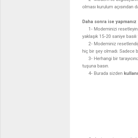
olması kurulum açısından dah
Daha sonra ise yapmanız 
1- Modeminizi resetleyin. 
yaklaşık 15-20 saniye basılı
2- Modeminiz resetlendiği i
hiç bir şey olmadı. Sadece 
3- Herhangi bir tarayıcınız
tuşuna basın.
4- Burada sizden
kullan