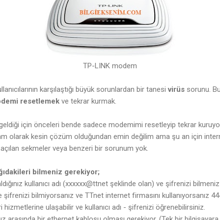
TP-LINK modem
llanıcılarının karşılaştığı büyük sorunlardan bir tanesi
virüs
sorunu. Bu
demi resetlemek
ve tekrar kurmak.
eldiği için önceleri bende sadece modemimi resetleyip tekrar kuruyo
m olarak kesin çözüm olduğundan emin değilim ama şu an için in
e açılan sekmeler veya benzeri bir sorunum yok.
ıdakileri bilmeniz gerekiyor;
ğınız kullanıcı adı (xxxxxx@ttnet şeklinde olan) ve şifrenizi bilmeniz
ve şifrenizi bilmiyorsanız ve TTnet internet firmasını kullanıyorsanız 4
izmetlerine ulaşabilir ve kullanıcı adı - şifrenizi öğrenebilirsiniz.
arasında bir ethernet kablosu olması gerekiyor. (Tek bir bilgisayara i