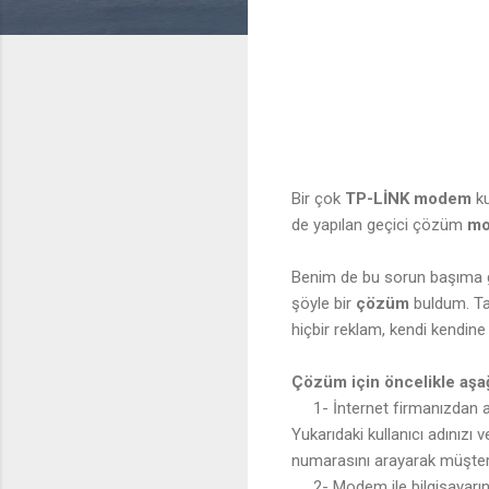
Bir çok
TP-LİNK modem
ku
de yapılan geçici çözüm
mo
Benim de bu sorun başıma g
şöyle bir
çözüm
buldum. Ta
hiçbir reklam, kendi kendin
Çözüm için öncelikle aşağ
1- İnternet firmanızdan aldı
Yukarıdaki kullanıcı adınızı 
numarasını arayarak müşteri h
2- Modem ile bilgisayarınız 