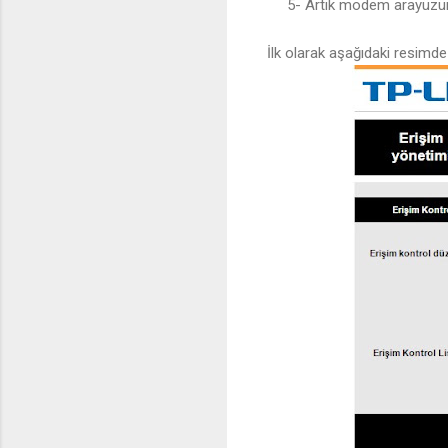
5- Artık modem arayüzüne g
İlk olarak aşağıdaki resimde