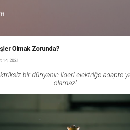
Ana içeriğe atla
om
üşler Olmak Zorunda?
t 14, 2021
ktriksiz bir dünyanın lideri elektriğe adapte y
olamaz!