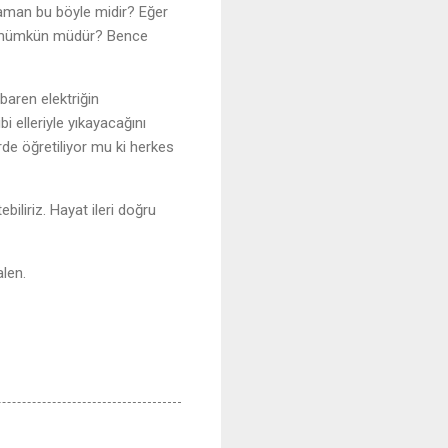
zaman bu böyle midir? Eğer
mek mümkün müdür? Bence
aren elektriğin
i elleriyle yıkayacağını
rde öğretiliyor mu ki herkes
biliriz. Hayat ileri doğru
alen.