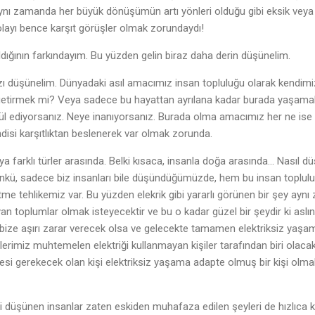
ynı zamanda her büyük dönüşümün artı yönleri olduğu gibi eksik veya te
layı bence karşıt görüşler olmak zorundaydı!
dığının farkındayım. Bu yüzden gelin biraz daha derin düşünelim.
düşünelim. Dünyadaki asıl amacımız insan topluluğu olarak kendimizl
e getirmek mi? Veya sadece bu hayattan ayrılana kadar burada yaşam
ül ediyorsanız. Neye inanıyorsanız. Burada olma amacımız her ne ise 
ndisi karşıtlıktan beslenerek var olmak zorunda.
a farklı türler arasında. Belki kısaca, insanla doğa arasında... Nasıl 
nkü, sadece biz insanları bile düşündüğümüzde, hem bu insan toplu
 etme tehlikemiz var. Bu yüzden elekrik gibi yararlı görünen bir şey ay
an toplumlar olmak isteyecektir ve bu o kadar güzel bir şeydir ki aslın
ize aşırı zarar verecek olsa ve gelecekte tamamen elektriksiz yaşam
lerimiz muhtemelen elektriği kullanmayan kişiler tarafından biri olacak
mesi gerekecek olan kişi elektriksiz yaşama adapte olmuş bir kişi olma
ikçi düşünen insanlar zaten eskiden muhafaza edilen şeyleri de hızlıca ka