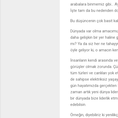
arabalara binmemiz gibi... A
İşte tam da bu nedenden do
Bu düşüncenin çok basit kal
Dünyada var olma amacımızı 
daha gelişkin bir yer halin
mı? Ya da siz her ne tahayy
öyle geliyor ki, o amacın ke
İnsanların kendi arasında vey
görüşler olmak zorunda. Çü
tüm türleri ve canlıları yok
de sahipse elektriksiz yaşay
gün hayatımızda gerçekten b
zaman artık yeni dünya lider
bir dünyada bize liderlik et
edebilsin.
Örneğin, diyebiliriz ki yenil