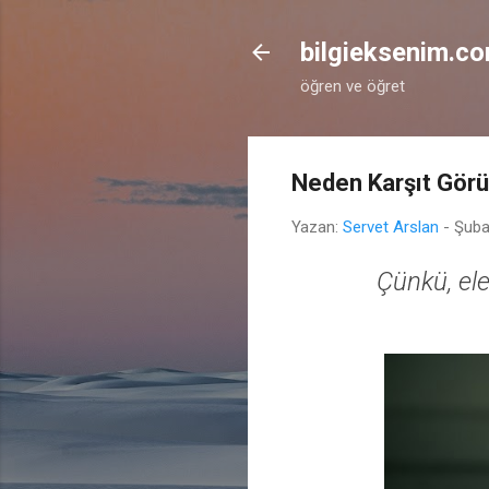
bilgieksenim.c
öğren ve öğret
Neden Karşıt Gör
Yazan:
Servet Arslan
-
Şuba
Çünkü, ele