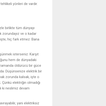
hlikeli yönleri de vardır.
e birlikte tüm dünyayı
ak zorundayız ve o kadar
işte, hiç fark etmez. Bana
düşünmek isterseniz. Karşıt
luğunu hem de dünyadaki
nı zamanda öldürücü bir güce
da. Düşünsenize elektrik bir
ak zorunda kalsak, işte o
. Çünkü elektriğin olmadığı
lı ki neslimiz devam
vrayabilir, yani elektriksiz