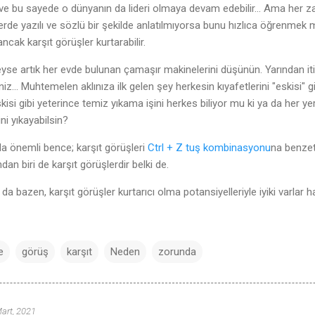
ir ve bu sayede o dünyanın da lideri olmaya devam edebilir... Ama her 
r yerde yazılı ve sözlü bir şekilde anlatılmıyorsa bunu hızlıca öğren
ancak karşıt görüşler kurtarabilir.
e artık her evde bulunan çamaşır makinelerini düşünün. Yarından itib
.. Muhtemelen aklınıza ilk gelen şey herkesin kıyafetlerini "eskisi" gib
si gibi yeterince temiz yıkama işini herkes biliyor mu ki ya da her ye
rini yıkayabilsin?
a önemli bence; karşıt görüşleri
Ctrl + Z tuş kombinasyonu
na benzete
dan biri de karşıt görüşlerdir belki de.
 da bazen, karşıt görüşler kurtarıcı olma potansiyelleriyle iyiki varlar h
e
görüş
karşıt
Neden
zorunda
art, 2021