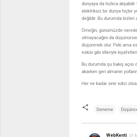
dünyaya da hızlıca alışabil
elektriksiz bir dünya hiçbi
değildir. Bu durumda bizleri 
Örneğin, günümüzde neredeys
olmayacağını da düşünürseniz.
düşünmek olur. Peki ama eski
eskisi gibi elleriyle kıyafetle
Bu durumda şu bakış açısı d
akarken geri almanın yolların
Her ne kadar sinir edici olsa
Deneme
Düşünc
WebKenti
01 M