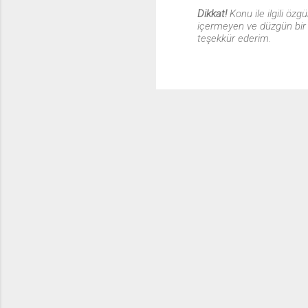
Dikkat!
Konu ile ilgili öz
içermeyen ve düzgün bir T
Y
teşekkür ederim.
o
r
u
m
G
ö
n
d
e
r