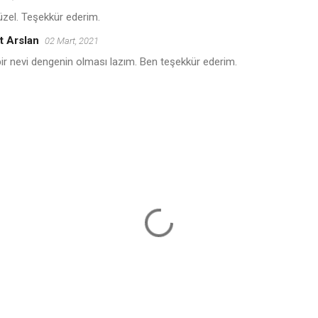
zel. Teşekkür ederim.
t Arslan
02 Mart, 2021
bir nevi dengenin olması lazım. Ben teşekkür ederim.