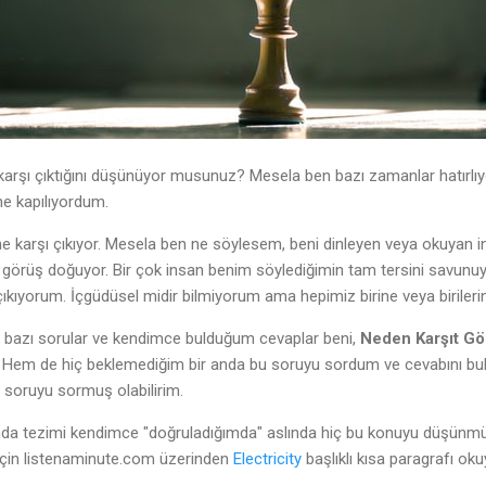
karşı çıktığını düşünüyor musunuz? Mesela ben bazı zamanlar hatırlıy
ne kapılıyordum.
ine karşı çıkıyor. Mesela ben ne söylesem, beni dinleyen veya okuyan i
görüş doğuyor. Bir çok insan benim söylediğimin tam tersini savunuy
çıkıyorum. İçgüdüsel midir bilmiyorum ama hepimiz birine veya birileri
bazı sorular ve kendimce bulduğum cevaplar beni,
Neden Karşıt Gö
 Hem de hiç beklemediğim bir anda bu soruyu sordum ve cevabını bul
soruyu sormuş olabilirim.
da tezimi kendimce "doğruladığımda" aslında hiç bu konuyu düşünmüy
 için listenaminute.com üzerinden
Electricity
başlıklı kısa paragrafı ok