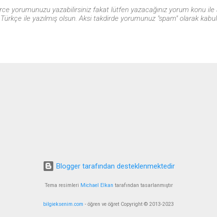
gürce yorumunuzu yazabilirsiniz fakat lütfen yazacağınız yorum konu ile 
ürkçe ile yazılmış olsun. Aksi takdirde yorumunuz "spam" olarak kabul ed
Blogger tarafından desteklenmektedir
Tema resimleri
Michael Elkan
tarafından tasarlanmıştır
bilgieksenim.com
- öğren ve öğret Copyright © 2013-2023