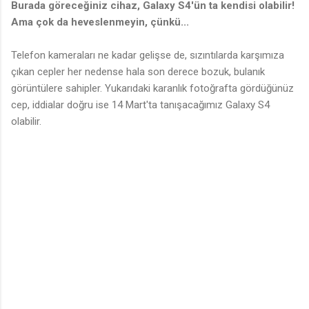
Burada göreceğiniz cihaz, Galaxy S4'ün ta kendisi olabilir!
Ama çok da heveslenmeyin, çünkü...
Telefon kameraları ne kadar gelişse de, sızıntılarda karşımıza
çıkan cepler her nedense hala son derece bozuk, bulanık
görüntülere sahipler. Yukarıdaki karanlık fotoğrafta gördüğünüz
cep, iddialar doğru ise 14 Mart'ta tanışacağımız Galaxy S4
olabilir.
Y
o
r
u
m