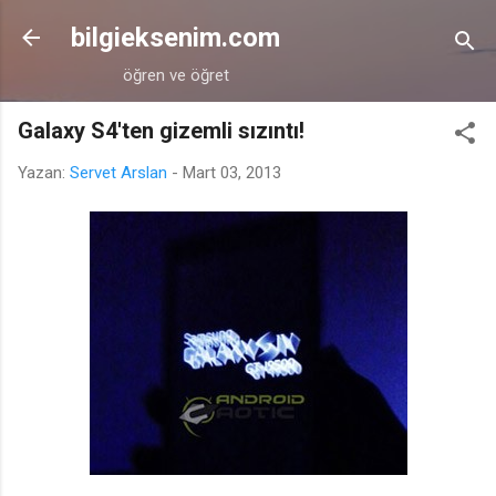
Ana içeriğe atla
bilgieksenim.com
öğren ve öğret
Galaxy S4'ten gizemli sızıntı!
Yazan:
Servet Arslan
-
Mart 03, 2013