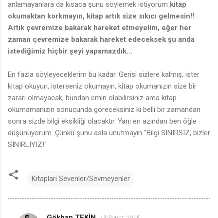
anlamayanlara da kısaca şunu söylemek istiyorum
kitap
okumaktan korkmayın, kitap artık size sıkıcı gelmesin!!
Artık çevremize bakarak hareket etmeyelim, eğer her
zaman çevremize bakarak hareket edeceksek şu anda
istediğimiz hiçbir şeyi yapamazdık...
En fazla söyleyeceklerim bu kadar. Gerisi sizlere kalmış, ister
kitap okuyun, isterseniz okumayın, kitap okumanızın size bir
zararı olmayacak, bundan emin olabilirsiniz ama kitap
okumamanızın sonucunda göreceksiniz ki belli bir zamandan
sonra sizde bilgi eksikliği olacaktır. Yani en azından ben öğle
düşünüyorum. Çünkü şunu asla unutmayın "Bilgi SINIRSIZ, bizler
SINIRLIYIZ!"
Kitapları Sevenler/Sevmeyenler
Gökhan TEKİN
13 Şubat, 2015