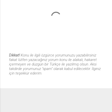
Dikkat!
Konu ile ilgili özgürce yorumunuzu yazabilirsiniz
fakat lütfen yazacağınız yorum konu ile alakalı, hakaret
Y
içermeyen ve düzgün bir Türkçe ile yazılmış olsun. Aksi
o
takdirde yorumunuz "spam" olarak kabul edilecektir. İlginiz
r
için teşekkür ederim.
u
m
G
ö
n
d
e
r