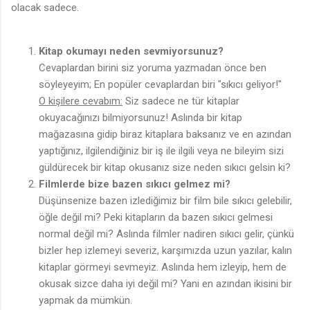
olacak sadece.
Kitap okumayı neden sevmiyorsunuz?
Cevaplardan birini siz yoruma yazmadan önce ben
söyleyeyim; En popüler cevaplardan biri "sıkıcı geliyor!"
O kişilere cevabım:
Siz sadece ne tür kitaplar
okuyacağınızı bilmiyorsunuz! Aslında bir kitap
mağazasına gidip biraz kitaplara baksanız ve en azından
yaptığınız, ilgilendiğiniz bir iş ile ilgili veya ne bileyim sizi
güldürecek bir kitap okusanız size neden sıkıcı gelsin ki?
Filmlerde bize bazen sıkıcı gelmez mi?
Düşünsenize bazen izlediğimiz bir film bile sıkıcı gelebilir,
öğle değil mi? Peki kitapların da bazen sıkıcı gelmesi
normal değil mi? Aslında filmler nadiren sıkıcı gelir, çünkü
bizler hep izlemeyi severiz, karşımızda uzun yazılar, kalın
kitaplar görmeyi sevmeyiz. Aslında hem izleyip, hem de
okusak sizce daha iyi değil mi? Yani en azından ikisini bir
yapmak da mümkün.