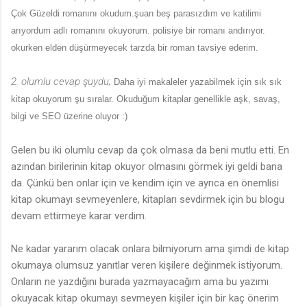
Çok Güzeldi romanını okudum.
şuan beş parasızdım ve katilimi
arıyordum adlı romanını okuyorum. polisiye bir romanı andırıyor.
okurken elden düşürmeyecek tarzda bir roman tavsiye ederim.
2. olumlu cevap şuydu;
Daha iyi makaleler yazabilmek için sık sık
kitap okuyorum şu sıralar. Okuduğum kitaplar genellikle aşk, savaş,
bilgi ve SEO üzerine oluyor :)
Gelen bu iki olumlu cevap da çok olmasa da beni mutlu etti. En
azından birilerinin kitap okuyor olmasını görmek iyi geldi bana
da. Çünkü ben onlar için ve kendim için ve ayrıca en önemlisi
kitap okumayı sevmeyenlere, kitapları sevdirmek için bu blogu
devam ettirmeye karar verdim.
Ne kadar yararım olacak onlara bilmiyorum ama şimdi de kitap
okumaya olumsuz yanıtlar veren kişilere değinmek istiyorum.
Onların ne yazdığını burada yazmayacağım ama bu yazımı
okuyacak kitap okumayı sevmeyen kişiler için bir kaç önerim