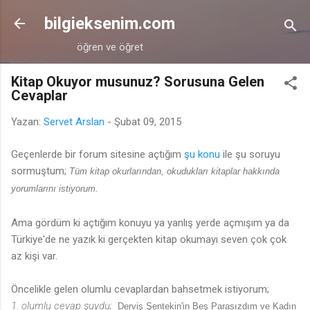
Ana içeriğe atla
bilgieksenim.com
öğren ve öğret
Kitap Okuyor musunuz? Sorusuna Gelen
Cevaplar
Yazan:
Servet Arslan
-
Şubat 09, 2015
Geçenlerde bir forum sitesine açtığım
şu konu
ile şu soruyu
sormuştum;
Tüm kitap okurlarından, okudukları kitaplar hakkında
yorumlarını istiyorum.
Ama gördüm ki açtığım konuyu ya yanlış yerde açmışım ya da
Türkiye'de ne yazık ki gerçekten kitap okumayı seven çok çok
az kişi var.
Öncelikle gelen olumlu cevaplardan bahsetmek istiyorum;
1. olumlu cevap şuydu;
Derviş Şentekin'in Beş Parasızdım ve Kadın