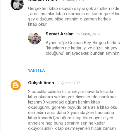
Y
Gerçekten kitap okuyan sayısı çok az ülkemizde
o
, ama insanlar kitap okumanın ne kadar güzel bir
r
şey olduğunu bilse eminim o zaman herkes
kitap okur.
u
Servet Arslan
13 Şubat, 2015
m
Aynen öğle Gökhan Bey. Bir gün herkes
l
"kitapların ne kadar iyi ve güzel bir şey
a
olduğunu" anlayacaktır, bundan eminim.
r
YANITLA
Gülşah önen
23 Şubat, 2015
2 cocukla calısan bir anneyim havada karada
kitap okurum vaktim yok diyenlerede inanılmaz
kızarım.9 yasındaki oğlum benim kitap
okudugumu gorerek buyudu ona asla kitap oku
demedim ama daha 3 yasındayken basucuna
kitap koyardı.Çocuğum kitap okumuyor diyen
annelere hep bunu sorarım sen ne kadar
okuyorsunki? kitap sevmeyenleri hicbir zaman