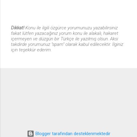
Dikkat!
Konu ile ilgili özgürce yorumunuzu yazabilirsiniz
fakat lütfen yazacağınız yorum konu ile alakalı, hakaret
Y
içermeyen ve düzgün bir Türkçe ile yazılmış olsun. Aksi
o
takdirde yorumunuz "spam" olarak kabul edilecektir. İlginiz
r
için teşekkür ederim.
u
m
G
ö
n
d
e
r
Blogger tarafından desteklenmektedir