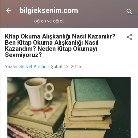
Ana içeriğe atla
bilgieksenim.com
öğren ve öğret
Kitap Okuma Alışkanlığı Nasıl Kazanılır?
Ben Kitap Okuma Alışkanlığı Nasıl
Kazandım? Neden Kitap Okumayı
Sevmiyoruz?
Yazan:
Servet Arslan
-
Şubat 13, 2015