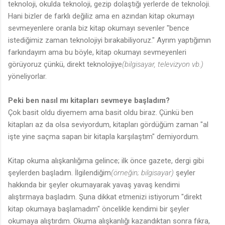
teknoloji, okulda teknoloji, gezip dolaştığı yerlerde de teknoloji.
Hani bizler de farklı değiliz ama en azından kitap okumayı
sevmeyenlere oranla biz kitap okumayı sevenler "bence
istediğimiz zaman teknolojiyi bırakabiliyoruz." Ayrım yaptığımın
farkındayım ama bu böyle, kitap okumayı sevmeyenleri
görüyoruz çünkü, direkt teknolojiye
(bilgisayar, televizyon vb.)
yöneliyorlar.
Peki ben nasıl mı kitapları sevmeye başladım?
Çok basit oldu diyemem ama basit oldu biraz. Çünkü ben
kitapları az da olsa seviyordum, kitapları gördüğüm zaman "al
işte yine saçma sapan bir kitapla karşılaştım" demiyordum.
Kitap okuma alışkanlığıma gelince; ilk önce gazete, dergi gibi
şeylerden başladım. İlgilendiğim
(örneğin; bilgisayar)
şeyler
hakkında bir şeyler okumayarak yavaş yavaş kendimi
alıştırmaya başladım. Şuna dikkat etmenizi istiyorum "direkt
kitap okumaya başlamadım" öncelikle kendimi bir şeyler
okumaya alıştırdım. Okuma alışkanlığı kazandıktan sonra fıkra,