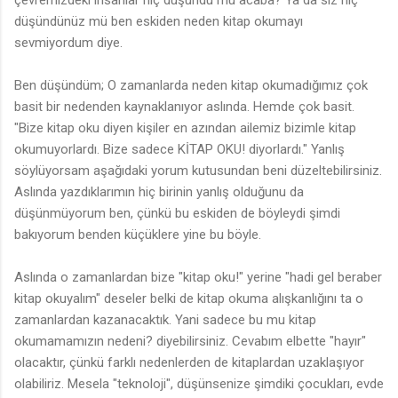
çevremizdeki insanlar hiç düşündü mü acaba? Ya da siz hiç
düşündünüz mü ben eskiden neden kitap okumayı
sevmiyordum diye.
Ben düşündüm; O zamanlarda neden kitap okumadığımız çok
basit bir nedenden kaynaklanıyor aslında. Hemde çok basit.
"Bize kitap oku diyen kişiler en azından ailemiz bizimle kitap
okumuyorlardı. Bize sadece KİTAP OKU! diyorlardı." Yanlış
söylüyorsam aşağıdaki yorum kutusundan beni düzeltebilirsiniz.
Aslında yazdıklarımın hiç birinin yanlış olduğunu da
düşünmüyorum ben, çünkü bu eskiden de böyleydi şimdi
bakıyorum benden küçüklere yine bu böyle.
Aslında o zamanlardan bize "kitap oku!" yerine "hadi gel beraber
kitap okuyalım" deseler belki de kitap okuma alışkanlığını ta o
zamanlardan kazanacaktık. Yani sadece bu mu kitap
okumamamızın nedeni? diyebilirsiniz. Cevabım elbette "hayır"
olacaktır, çünkü farklı nedenlerden de kitaplardan uzaklaşıyor
olabiliriz. Mesela "teknoloji", düşünsenize şimdiki çocukları, evde